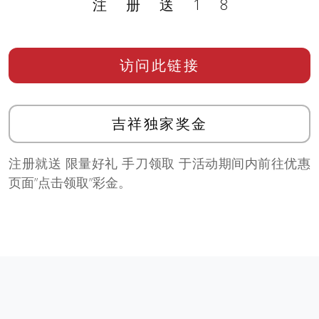
注册送18
访问此链接
吉祥独家奖金
注册就送 限量好礼 手刀领取 于活动期间内前往优惠
页面”点击领取”彩金。