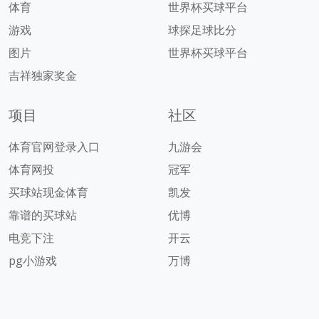
体育
世界杯买球平台
游戏
球探足球比分
图片
世界杯买球平台
吉祥独家奖金
项目
社区
体育官网登录入口
九游会
体育网投
冠军
买球站现金体育
凯发
靠谱的买球站
优博
电竞下注
开云
pg小游戏
万博