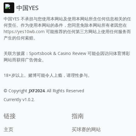
中国YES
中国YES 不承担与您使用本网站及使用本网站所含任何信息相关的任
何责任。作为使用本网站的条件，您同意免除本网站所有者因您在
https://yes10wb.com
可能推荐的任何第三方网站上使用任何服务而
产生的任何索赔。
关联方披露：Sportsbook & Casino Review 可能会因访问体育博彩
网站而获得广告佣金。
18+岁以上。赌博可能令人上瘾，请理性参与。
© Copyright
JXF2024
. All Rights Reserved
Currently v1.0.2.
链接
指南
主页
买球赛的网站