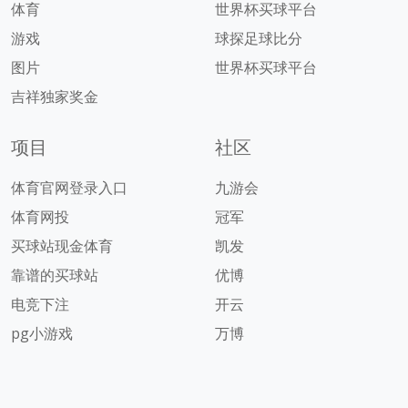
体育
世界杯买球平台
游戏
球探足球比分
图片
世界杯买球平台
吉祥独家奖金
项目
社区
体育官网登录入口
九游会
体育网投
冠军
买球站现金体育
凯发
靠谱的买球站
优博
电竞下注
开云
pg小游戏
万博