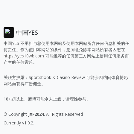
中国YES
中国YES 不承担与您使用本网站及使用本网站所含任何信息相关的任
何责任。作为使用本网站的条件，您同意免除本网站所有者因您在
https://yes10wb.com
可能推荐的任何第三方网站上使用任何服务而
产生的任何索赔。
关联方披露：Sportsbook & Casino Review 可能会因访问体育博彩
网站而获得广告佣金。
18+岁以上。赌博可能令人上瘾，请理性参与。
© Copyright
JXF2024
. All Rights Reserved
Currently v1.0.2.