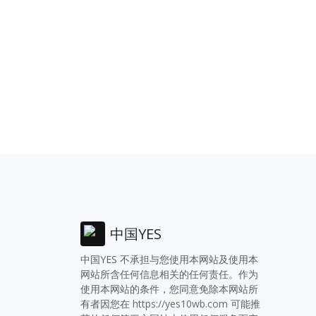
中国YES
中国YES 不承担与您使用本网站及使用本
网站所含任何信息相关的任何责任。作为
使用本网站的条件，您同意免除本网站所
有者因您在
https://yes10wb.com
可能推