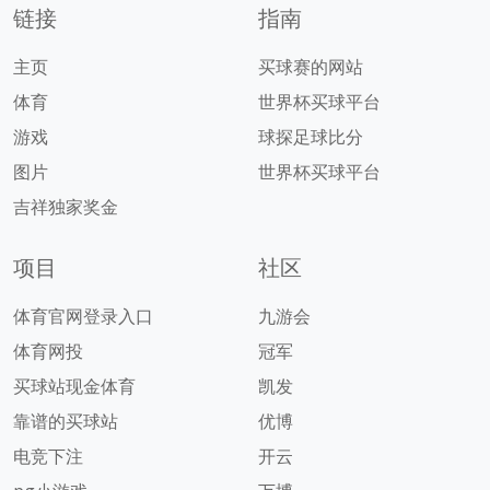
链接
指南
主页
买球赛的网站
体育
世界杯买球平台
游戏
球探足球比分
图片
世界杯买球平台
吉祥独家奖金
项目
社区
体育官网登录入口
九游会
体育网投
冠军
买球站现金体育
凯发
靠谱的买球站
优博
电竞下注
开云