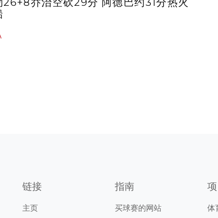
26+8乔治空砍29分 阿德巴约31分热火
船
A
链接
指南
项
主页
买球赛的网站
体