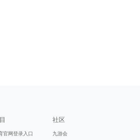
目
社区
育官网登录入口
九游会