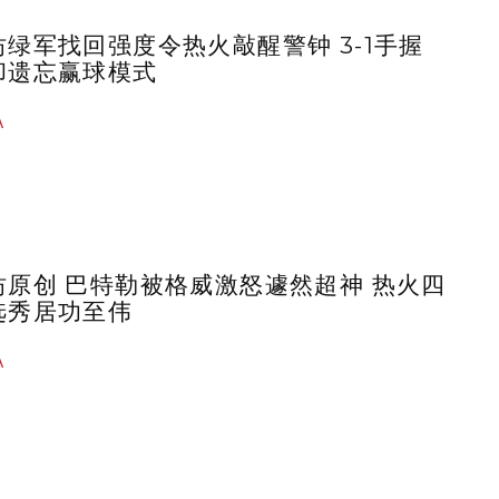
坊绿军找回强度令热火敲醒警钟 3-1手握
却遗忘赢球模式
A
坊原创 巴特勒被格威激怒遽然超神 热火四
选秀居功至伟
A