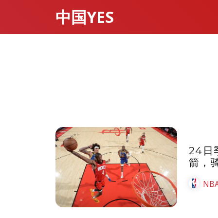
中国YES
24
箭，
NB