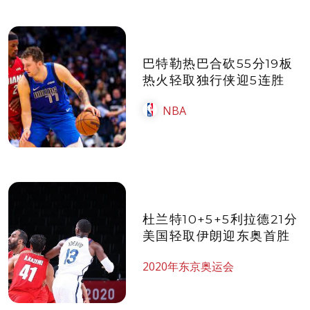
巴特勒热巴合砍55分19板
热火轻取独行侠迎5连胜
NBA
杜兰特10+5+5利拉德21分
美国轻取伊朗迎东奥首胜
2020年东京奥运会