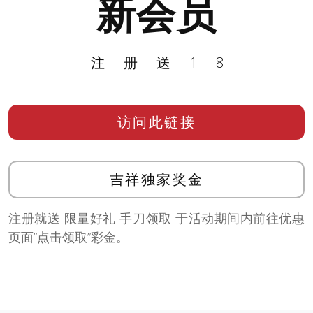
新会员
注册送18
访问此链接
吉祥独家奖金
注册就送 限量好礼 手刀领取 于活动期间内前往优惠
页面”点击领取”彩金。