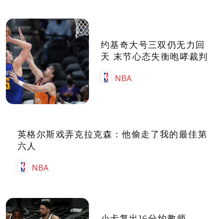
约基奇大号三双仍无力回
天 末节心态失衡咆哮裁判
NBA
英格尔斯戏弄克拉克森：他偷走了我的最佳第
六人
NBA
小卡复出16分约教师