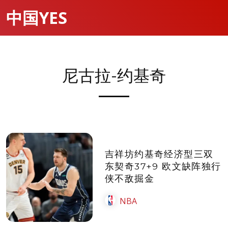
中国YES
尼古拉-约基奇
吉祥坊约基奇经济型三双
东契奇37+9 欧文缺阵独行
侠不敌掘金
NBA