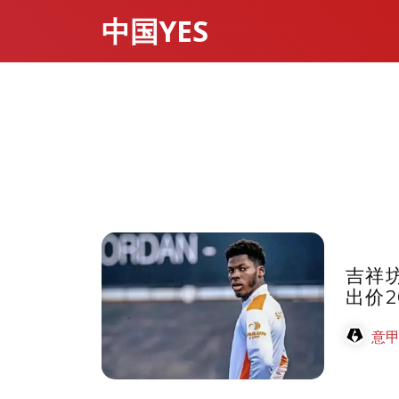
中国YES
吉祥
出价2
意