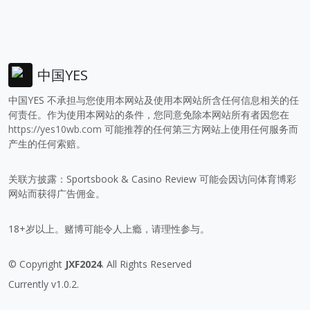
中国YES
中国YES 不承担与您使用本网站及使用本网站所含任何信息相关的任
何责任。作为使用本网站的条件，您同意免除本网站所有者因您在
https://yes10wb.com
可能推荐的任何第三方网站上使用任何服务而
产生的任何索赔。
关联方披露：Sportsbook & Casino Review 可能会因访问体育博彩
网站而获得广告佣金。
18+岁以上。赌博可能令人上瘾，请理性参与。
© Copyright
JXF2024
. All Rights Reserved
Currently v1.0.2.