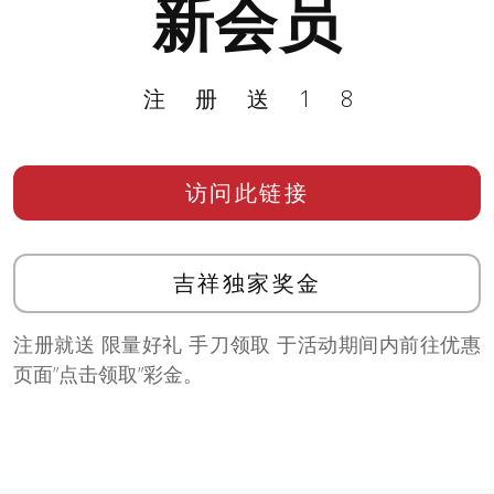
新会员
注册送18
访问此链接
吉祥独家奖金
注册就送 限量好礼 手刀领取 于活动期间内前往优惠
页面”点击领取”彩金。