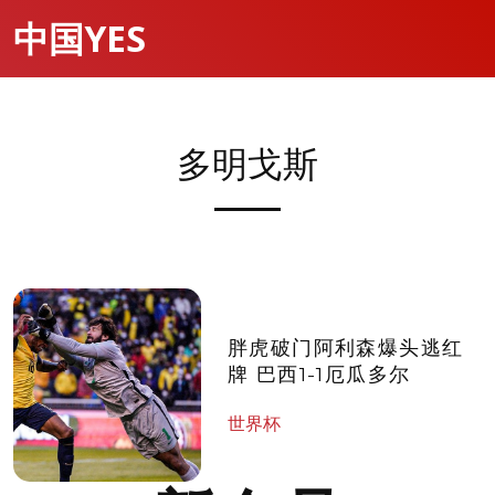
中国YES
多明戈斯
胖虎破门阿利森爆头逃红
牌 巴西1-1厄瓜多尔
世界杯