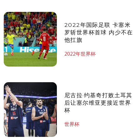
2022年国际足联 ​卡塞米
罗斩世界杯首球 内少不在
他扛旗
2022年世界杯
尼古拉·约基奇打败土耳其
后让塞尔维亚更接近世界
杯
世界杯