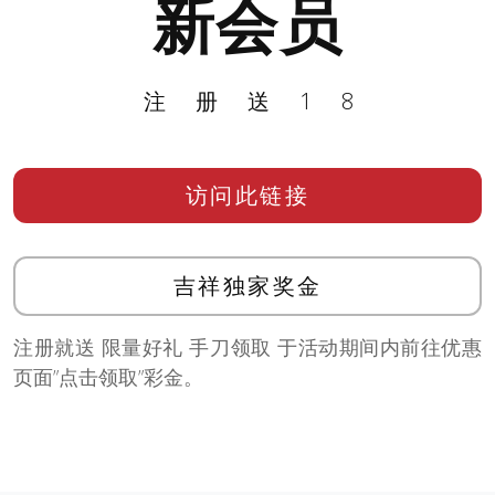
新会员
注册送18
访问此链接
吉祥独家奖金
注册就送 限量好礼 手刀领取 于活动期间内前往优惠
页面”点击领取”彩金。