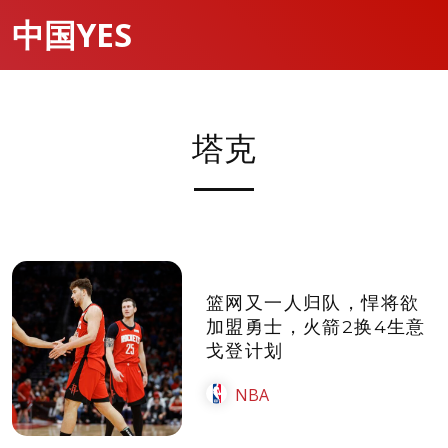
中国YES
塔克
篮网又一人归队，悍将欲
加盟勇士，火箭2换4生意
戈登计划
NBA