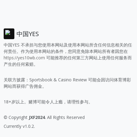
中国YES
中国YES 不承担与您使用本网站及使用本网站所含任何信息相关的任
何责任。作为使用本网站的条件，您同意免除本网站所有者因您在
https://yes10wb.com
可能推荐的任何第三方网站上使用任何服务而
产生的任何索赔。
关联方披露：Sportsbook & Casino Review 可能会因访问体育博彩
网站而获得广告佣金。
18+岁以上。赌博可能令人上瘾，请理性参与。
© Copyright
JXF2024
. All Rights Reserved
Currently v1.0.2.