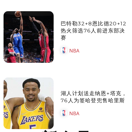
巴特勒32+8恩比德20+12
热火筛选76人前进东部决
赛
NBA
湖人计划送走纳恩+塔克，
76人为签哈登兜售哈里斯
NBA