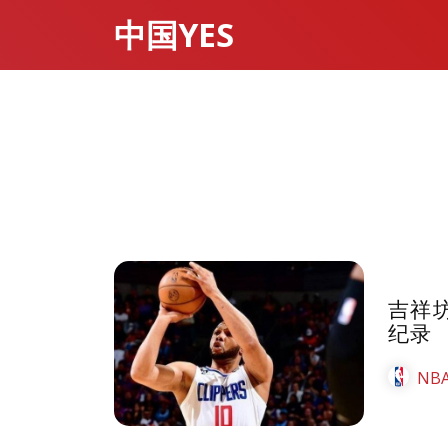
中国YES
吉祥坊
纪录
NB