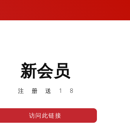
新会员
注册送18
访问此链接