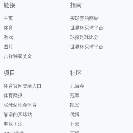
链接
指南
主页
买球赛的网站
体育
世界杯买球平台
游戏
球探足球比分
图片
世界杯买球平台
吉祥独家奖金
项目
社区
体育官网登录入口
九游会
体育网投
冠军
买球站现金体育
凯发
靠谱的买球站
优博
电竞下注
开云