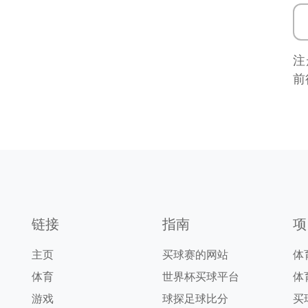
注
前
链接
指南
项
主页
买球赛的网站
体
体育
世界杯买球平台
体
游戏
球探足球比分
买