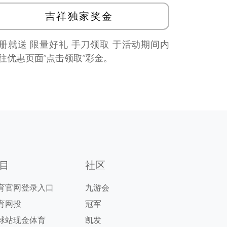
吉祥独家奖金
册就送 限量好礼 手刀领取 于活动期间内
往优惠页面”点击领取”彩金。
目
社区
育官网登录入口
九游会
育网投
冠军
球站现金体育
凯发