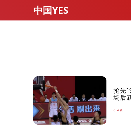
中国YES
抢先
场后
CBA