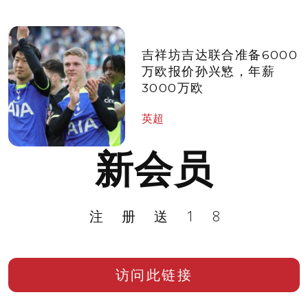
吉祥坊吉达联合准备6000
万欧报价孙兴慜，年薪
3000万欧
英超
新会员
注册送18
访问此链接