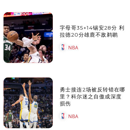
字母哥35+14锡安28分 利
拉德20分雄鹿不敌鹈鹕
NBA
勇士接连2场被反转错在哪
里？科尔迷之自傲成深度
损伤
NBA