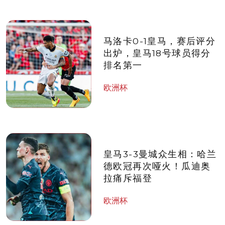
马洛卡0-1皇马，赛后评分
出炉，皇马18号球员得分
排名第一
欧洲杯
皇马3-3曼城众生相：哈兰
德欧冠再次哑火！瓜迪奥
拉痛斥福登
欧洲杯