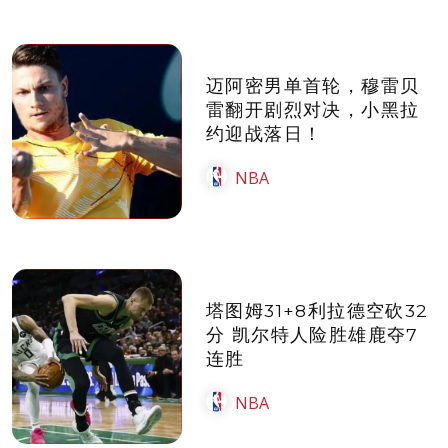
迈阿密男单首轮，穆雷贝
雷翻开剧烈对决，小黑拉
约迎战落日！
NBA
塔图姆31+8利拉德空砍32
分 凯尔特人险胜雄鹿夺7
连胜
NBA