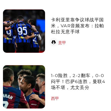
卡利亚里靠争议球战平国
米，VAR音频发布：拉帕
杜拉无意手球
意甲
1-0险胜，2-2翻车，0-0
闷平！巴萨6连胜，曼联4
场不堪，尤文丢分
西甲