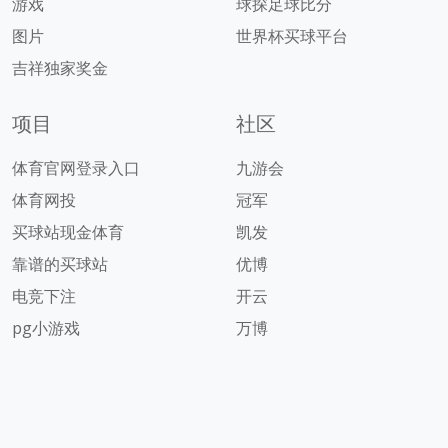
游戏
球探足球比分
图片
世界杯买球平台
吉祥独家奖金
项目
社区
体育官网登录入口
九游会
体育网投
冠军
买球站现金体育
凯发
靠谱的买球站
优博
电竞下注
开云
pg小游戏
万博