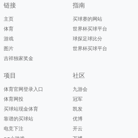
链接
指南
主页
买球赛的网站
体育
世界杯买球平台
游戏
球探足球比分
图片
世界杯买球平台
吉祥独家奖金
项目
社区
体育官网登录入口
九游会
体育网投
冠军
买球站现金体育
凯发
靠谱的买球站
优博
电竞下注
开云