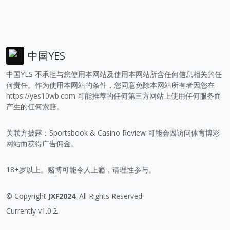
中国YES
中国YES 不承担与您使用本网站及使用本网站所含任何信息相关的任
何责任。作为使用本网站的条件，您同意免除本网站所有者因您在
https://yes10wb.com
可能推荐的任何第三方网站上使用任何服务而
产生的任何索赔。
关联方披露：Sportsbook & Casino Review 可能会因访问体育博彩
网站而获得广告佣金。
18+岁以上。赌博可能令人上瘾，请理性参与。
© Copyright
JXF2024
. All Rights Reserved
Currently v1.0.2.