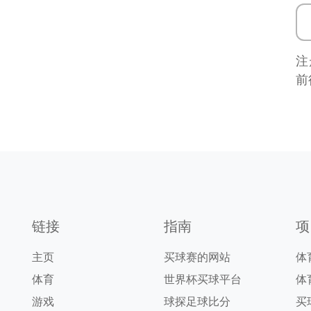
注
前
链接
指南
项
主页
买球赛的网站
体
体育
世界杯买球平台
体
游戏
球探足球比分
买