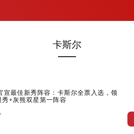
卡斯尔
A官宣最佳新秀阵容：卡斯尔全票入选，领
眼秀+灰熊双星第一阵容
A