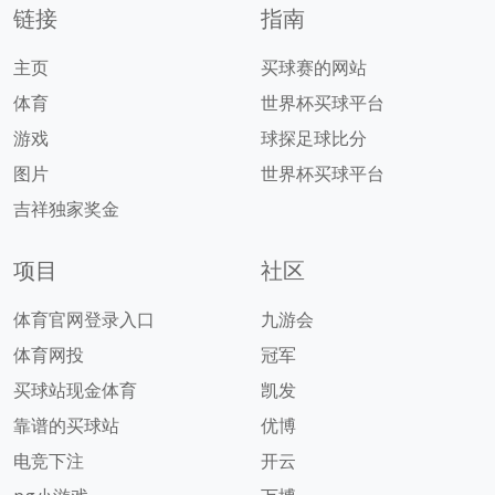
链接
指南
主页
买球赛的网站
体育
世界杯买球平台
游戏
球探足球比分
图片
世界杯买球平台
吉祥独家奖金
项目
社区
体育官网登录入口
九游会
体育网投
冠军
买球站现金体育
凯发
靠谱的买球站
优博
电竞下注
开云