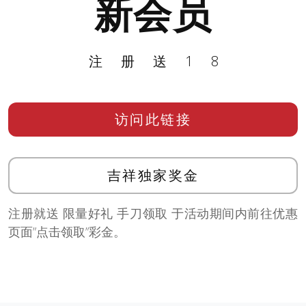
新会员
注册送18
访问此链接
吉祥独家奖金
注册就送 限量好礼 手刀领取 于活动期间内前往优惠
页面”点击领取”彩金。