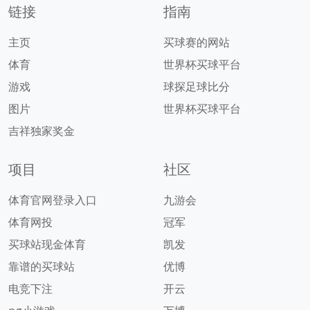
链接
指南
主页
买球赛的网站
体育
世界杯买球平台
游戏
球探足球比分
图片
世界杯买球平台
吉祥独家奖金
项目
社区
体育官网登录入口
九游会
体育网投
冠军
买球站现金体育
凯发
靠谱的买球站
优博
电竞下注
开云