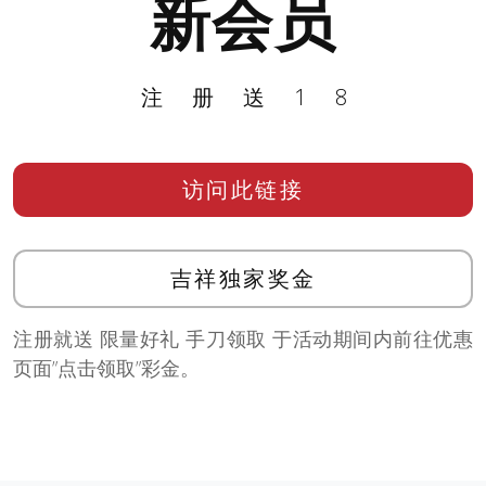
新会员
注册送18
访问此链接
吉祥独家奖金
注册就送 限量好礼 手刀领取 于活动期间内前往优惠
页面”点击领取”彩金。