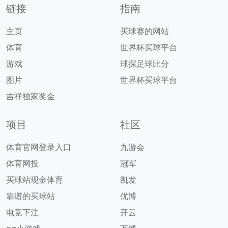
链接
指南
主页
买球赛的网站
体育
世界杯买球平台
游戏
球探足球比分
图片
世界杯买球平台
吉祥独家奖金
项目
社区
体育官网登录入口
九游会
体育网投
冠军
买球站现金体育
凯发
靠谱的买球站
优博
电竞下注
开云