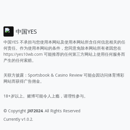
中国YES
中国YES 不承担与您使用本网站及使用本网站所含任何信息相关的任
何责任。作为使用本网站的条件，您同意免除本网站所有者因您在
https://yes10wb.com
可能推荐的任何第三方网站上使用任何服务而
产生的任何索赔。
关联方披露：Sportsbook & Casino Review 可能会因访问体育博彩
网站而获得广告佣金。
18+岁以上。赌博可能令人上瘾，请理性参与。
© Copyright
JXF2024
. All Rights Reserved
Currently v1.0.2.