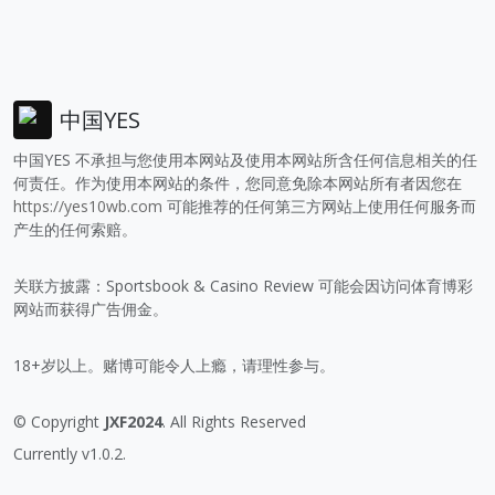
中国YES
中国YES 不承担与您使用本网站及使用本网站所含任何信息相关的任
何责任。作为使用本网站的条件，您同意免除本网站所有者因您在
https://yes10wb.com
可能推荐的任何第三方网站上使用任何服务而
产生的任何索赔。
关联方披露：Sportsbook & Casino Review 可能会因访问体育博彩
网站而获得广告佣金。
18+岁以上。赌博可能令人上瘾，请理性参与。
© Copyright
JXF2024
. All Rights Reserved
Currently v1.0.2.