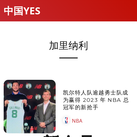
中国YES
加里纳利
凯尔特人队逾越勇士队成
为赢得 2023 年 NBA 总
冠军的新抢手
NBA