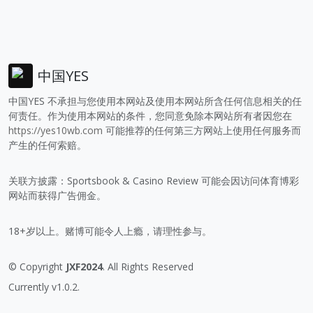
中国YES
中国YES 不承担与您使用本网站及使用本网站所含任何信息相关的任
何责任。作为使用本网站的条件，您同意免除本网站所有者因您在
https://yes10wb.com
可能推荐的任何第三方网站上使用任何服务而
产生的任何索赔。
关联方披露：Sportsbook & Casino Review 可能会因访问体育博彩
网站而获得广告佣金。
18+岁以上。赌博可能令人上瘾，请理性参与。
© Copyright
JXF2024
. All Rights Reserved
Currently v1.0.2.