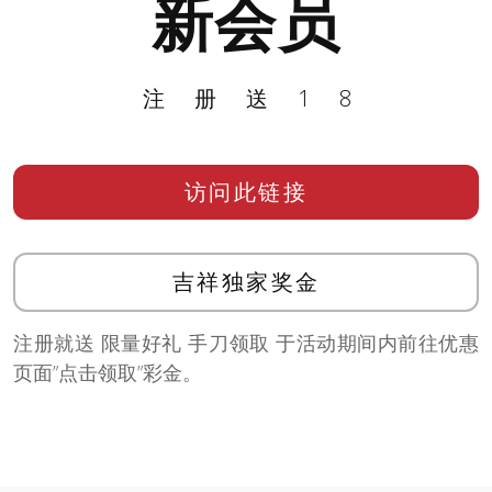
新会员
注册送18
访问此链接
吉祥独家奖金
注册就送 限量好礼 手刀领取 于活动期间内前往优惠
页面”点击领取”彩金。