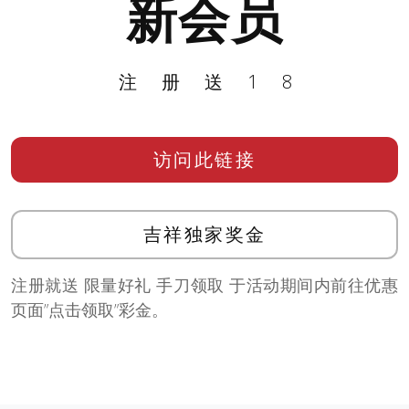
新会员
注册送18
访问此链接
吉祥独家奖金
注册就送 限量好礼 手刀领取 于活动期间内前往优惠
页面”点击领取”彩金。