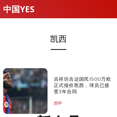
中国YES
凯西
吉祥坊吉达国民1500万欧
正式报价凯西，球员已接
受3年合同
西甲