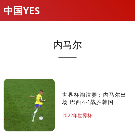
中国YES
内马尔
世界杯淘汰赛：内马尔出
场 巴西4-1战胜韩国
2022年世界杯