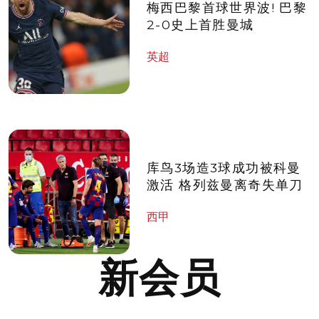
梅西巴黎首球世界波! 巴黎
2-0史上首胜曼城
英超
库鸟3场造3球成功被科曼
激活 格列兹曼离奇失单刀
西甲
新会员