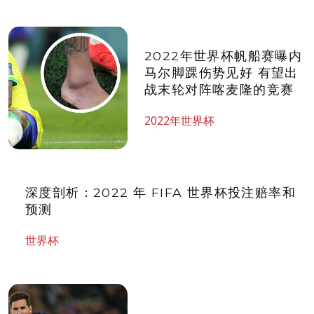
2022年世界杯帆船赛​曝内
马尔脚踝伤势见好 有望出
战末轮对阵喀麦隆的竞赛
2022年世界杯
深度剖析：2022 年 FIFA 世界杯投注赔率和
预测
世界杯