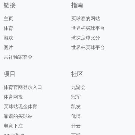
链接
指南
主页
买球赛的网站
体育
世界杯买球平台
游戏
球探足球比分
图片
世界杯买球平台
吉祥独家奖金
项目
社区
体育官网登录入口
九游会
体育网投
冠军
买球站现金体育
凯发
靠谱的买球站
优博
电竞下注
开云