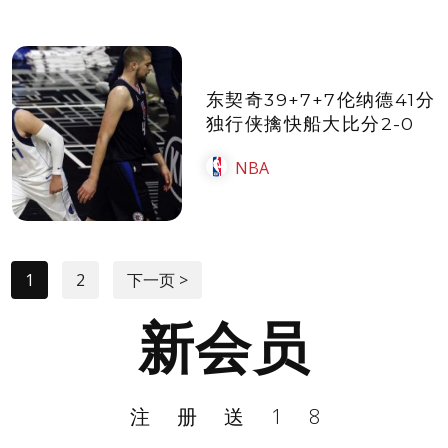
东契奇39+7+7伦纳德41分
独行侠擒快船大比分2-0
NBA
1
2
下一页 >
新会员
注册送18