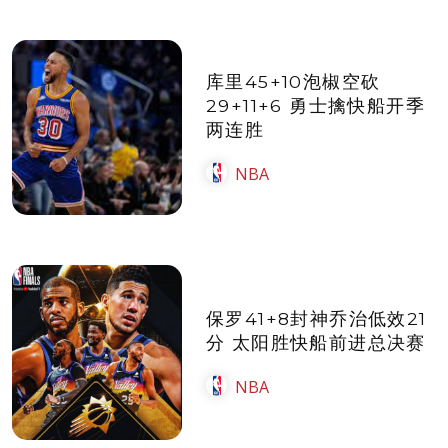
库里45+10泡椒空砍
29+11+6 勇士擒快船开季
两连胜
NBA
保罗41+8封神乔治低效21
分 太阳胜快船前进总决赛
NBA