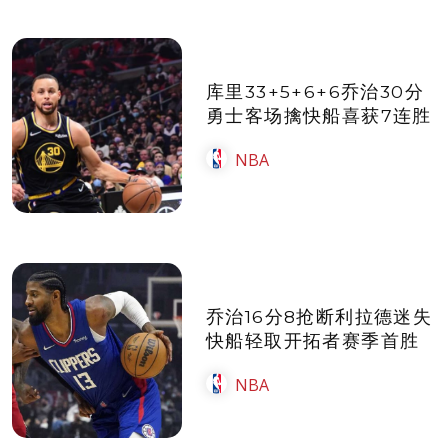
库里33+5+6+6乔治30分
勇士客场擒快船喜获7连胜
NBA
乔治16分8抢断利拉德迷失
快船轻取开拓者赛季首胜
NBA