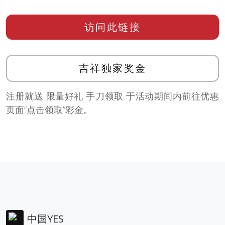
访问此链接
吉祥独家奖金
注册就送 限量好礼 手刀领取 于活动期间内前往优惠
页面”点击领取”彩金。
中国YES