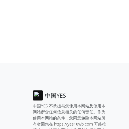
中国YES
中国YES 不承担与您使用本网站及使用本
网站所含任何信息相关的任何责任。作为
使用本网站的条件，您同意免除本网站所
有者因您在
https://yes10wb.com
可能推