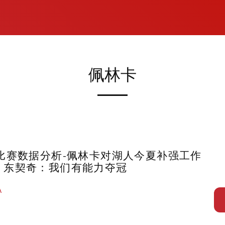
佩林卡
A比赛数据分析-佩林卡对湖人今夏补强工作
，东契奇：我们有能力夺冠
A