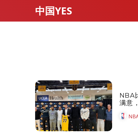
中国YES
NB
满意
NB