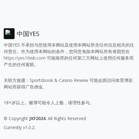
中国YES
中国YES 不承担与您使用本网站及使用本网站所含任何信息相关的任
何责任。作为使用本网站的条件，您同意免除本网站所有者因您在
https://yes10wb.com
可能推荐的任何第三方网站上使用任何服务而
产生的任何索赔。
关联方披露：Sportsbook & Casino Review 可能会因访问体育博彩
网站而获得广告佣金。
18+岁以上。赌博可能令人上瘾，请理性参与。
© Copyright
JXF2024
. All Rights Reserved
Currently v1.0.2.