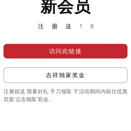
新会员
注册送18
访问此链接
吉祥独家奖金
注册就送 限量好礼 手刀领取 于活动期间内前往优惠
页面”点击领取”彩金。