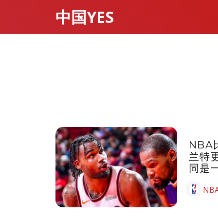
中国YES
NB
兰特
同是
NB