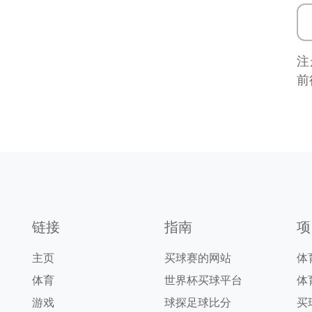
注
前
链接
指南
项
主页
买球赛的网站
体
体育
世界杯买球平台
体
游戏
球探足球比分
买