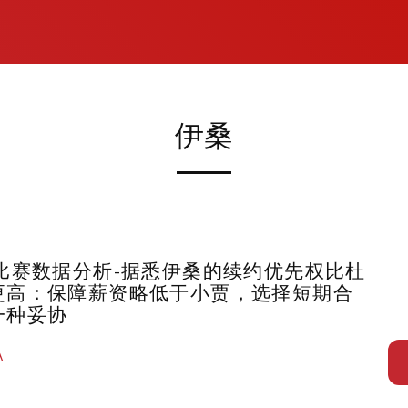
伊桑
A比赛数据分析-据悉伊桑的续约优先权比杜
更高：保障薪资略低于小贾，选择短期合
一种妥协
A