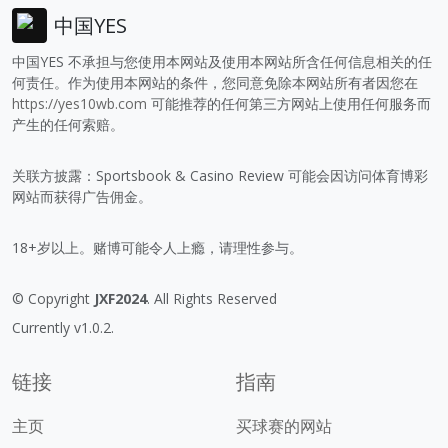
中国YES
中国YES 不承担与您使用本网站及使用本网站所含任何信息相关的任
何责任。作为使用本网站的条件，您同意免除本网站所有者因您在
https://yes10wb.com
可能推荐的任何第三方网站上使用任何服务而
产生的任何索赔。
关联方披露：Sportsbook & Casino Review 可能会因访问体育博彩
网站而获得广告佣金。
18+岁以上。赌博可能令人上瘾，请理性参与。
© Copyright
JXF2024
. All Rights Reserved
Currently v1.0.2.
链接
指南
主页
买球赛的网站