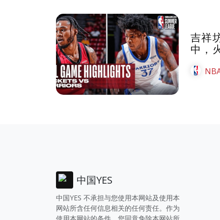
吉祥坊
中，
NB
中国YES
中国YES 不承担与您使用本网站及使用本
网站所含任何信息相关的任何责任。作为
使用本网站的条件，您同意免除本网站所