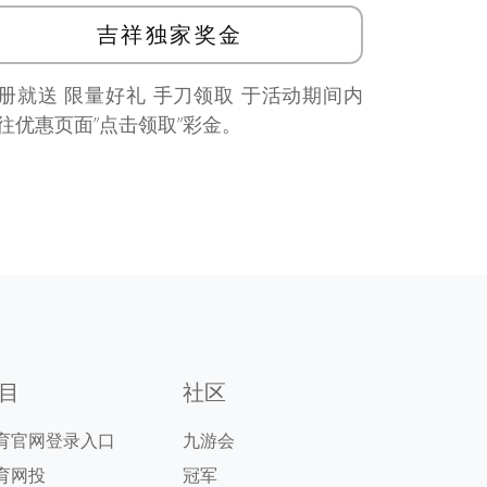
吉祥独家奖金
册就送 限量好礼 手刀领取 于活动期间内
往优惠页面”点击领取”彩金。
目
社区
育官网登录入口
九游会
育网投
冠军