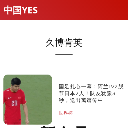
中国YES
久博肯英
国足扎心一幕：阿兰1V2脱
节日本2人！队友犹豫3
秒，送出离谱传中
世界杯