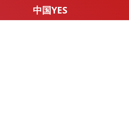
中国YES
中国
外媒：