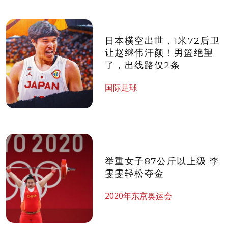
日本横空出世，1米72后卫
让赵继伟汗颜！男篮绝望
了，出线路仅2条
国际足球
举重女子87公斤以上级 李
雯雯轻松夺金
2020年东京奥运会