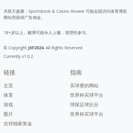
关联方披露：Sportsbook & Casino Review 可能会因访问体育博彩
网站而获得广告佣金。
18+岁以上。赌博可能令人上瘾，请理性参与。
© Copyright
JXF2024
. All Rights Reserved
Currently v1.0.2.
链接
指南
主页
买球赛的网站
体育
世界杯买球平台
游戏
球探足球比分
图片
世界杯买球平台
吉祥独家奖金