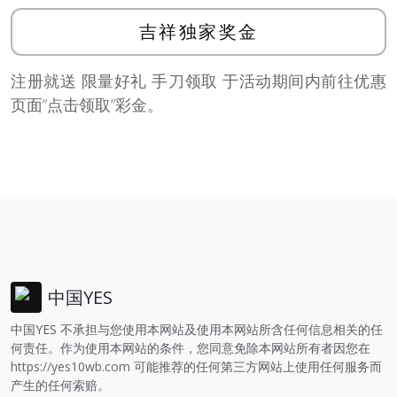
吉祥独家奖金
注册就送 限量好礼 手刀领取 于活动期间内前往优惠
页面”点击领取”彩金。
中国YES
中国YES 不承担与您使用本网站及使用本网站所含任何信息相关的任
何责任。作为使用本网站的条件，您同意免除本网站所有者因您在
https://yes10wb.com
可能推荐的任何第三方网站上使用任何服务而
产生的任何索赔。