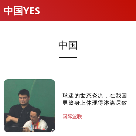
中国YES
中国
球迷的世态炎凉，在我国
男篮身上体现得淋漓尽致
国际篮联