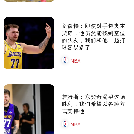
文森特：即使对手包夹东
契奇，他仍然能找到空位
的队友，我们和他一起打
球容易多了
NBA
詹姆斯：东契奇渴望这场
胜利，我们希望以各种方
式支持他
NBA