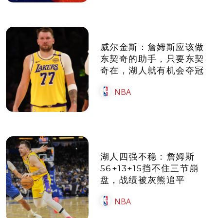
威尔金斯：詹姆斯应该做
东契奇的助手，只要东契
奇在，湖人就有机会夺冠
NBA
湖人四强不稳：詹姆斯
56+13+15挡不住三节崩
盘，战绩被灰熊追平
NBA