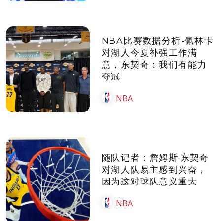
NBA比赛数据分析-佩林卡
对湖人今夏补强工作满
意，东契奇：我们有能力
夺冠
NBA
随队记者：詹姆斯·东契奇
对湖人队易主感到兴奋，
因为这对球队意义重大
NBA