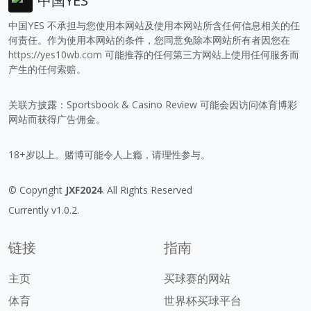
中国YES
中国YES 不承担与您使用本网站及使用本网站所含任何信息相关的任
何责任。作为使用本网站的条件，您同意免除本网站所有者因您在
https://yes10wb.com
可能推荐的任何第三方网站上使用任何服务而
产生的任何索赔。
关联方披露：Sportsbook & Casino Review 可能会因访问体育博彩
网站而获得广告佣金。
18+岁以上。赌博可能令人上瘾，请理性参与。
© Copyright
JXF2024
. All Rights Reserved
Currently v1.0.2.
链接
指南
主页
买球赛的网站
体育
世界杯买球平台