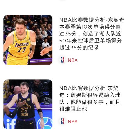
NBA比赛数据分析-东契奇
本赛季第10次单场得分超
过35分，创造了湖人队近
50年来控球后卫单场得分
超过35分的纪录
NBA
NBA比赛数据分析 东契
奇：詹姆斯很容易融入球
队，他能做很多事，而且
很难阻止他
NBA