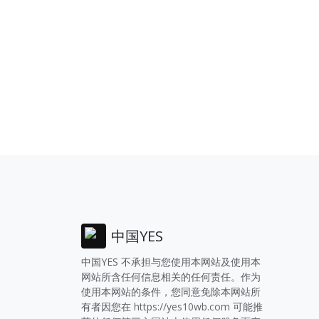
中国YES
中国YES 不承担与您使用本网站及使用本
网站所含任何信息相关的任何责任。作为
使用本网站的条件，您同意免除本网站所
有者因您在
https://yes10wb.com
可能推