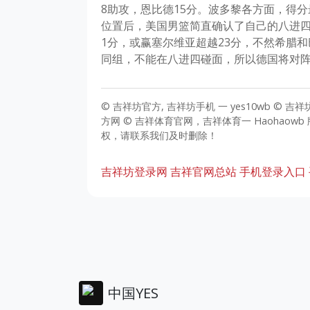
8助攻，恩比德15分。波多黎各方面，得
位置后，美国男篮简直确认了自己的八进
1分，或赢塞尔维亚超越23分，不然希腊
同组，不能在八进四碰面，所以德国将对
© 吉祥坊官方, 吉祥坊手机 一 yes10wb © 吉祥
方网 © 吉祥体育官网，吉祥体育一 Haohao
权，请联系我们及时删除！
吉祥坊登录网
吉祥官网总站
手机登录入口
中国YES