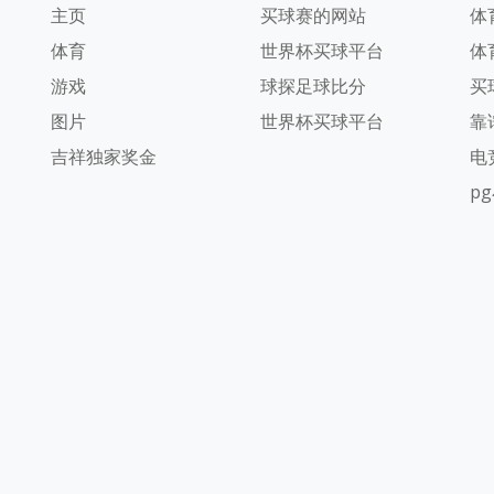
主页
买球赛的网站
体
体育
世界杯买球平台
体
游戏
球探足球比分
买
图片
世界杯买球平台
靠
吉祥独家奖金
电
p