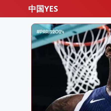
中国YES