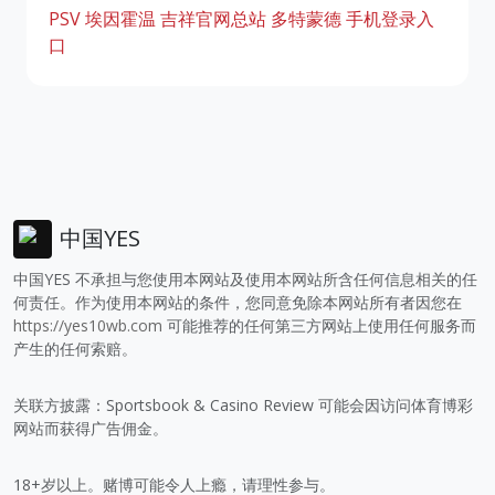
PSV 埃因霍温
吉祥官网总站
多特蒙德
手机登录入
口
中国YES
中国YES 不承担与您使用本网站及使用本网站所含任何信息相关的任
何责任。作为使用本网站的条件，您同意免除本网站所有者因您在
https://yes10wb.com
可能推荐的任何第三方网站上使用任何服务而
产生的任何索赔。
关联方披露：Sportsbook & Casino Review 可能会因访问体育博彩
网站而获得广告佣金。
18+岁以上。赌博可能令人上瘾，请理性参与。