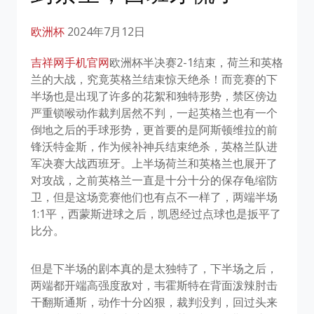
欧洲杯
2024年7月12日
吉祥网手机官网
欧洲杯半决赛2-1结束，荷兰和英格
兰的大战，究竟英格兰结束惊天绝杀！而竞赛的下
半场也是出现了许多的花絮和独特形势，禁区傍边
严重锁喉动作裁判居然不判，一起英格兰也有一个
倒地之后的手球形势，更首要的是阿斯顿维拉的前
锋沃特金斯，作为候补神兵结束绝杀，英格兰队进
军决赛大战西班牙。上半场荷兰和英格兰也展开了
对攻战，之前英格兰一直是十分十分的保存龟缩防
卫，但是这场竞赛他们也有点不一样了，两端半场
1:1平，西蒙斯进球之后，凯恩经过点球也是扳平了
比分。
但是下半场的剧本真的是太独特了，下半场之后，
两端都开端高强度敌对，韦霍斯特在背面泼辣肘击
干翻斯通斯，动作十分凶狠，裁判没判，回过头来