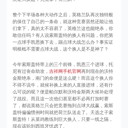
整个下半场各种大动作之后，英格兰队再次独特般
的保住了自己的一条命，就这种竞赛居然还能让他
们拿下，真的太不容易了，英格兰这也能绝杀，你
敢信任吗？有人说索斯盖特的换人有问题，你把第
一点球手凯恩换下去，踢点球大战怎么办？事实证
明根柢不需要点球大战，这个换人是不是神了？
今年索斯盖特带上的三个前锋，凯恩三个进球，托
尼有过丧命助攻，
吉祥网手机官网
再到现在的沃特
金斯绝杀，南门的命便是这么硬！而且这个换人你
不得不说牛，就候补换上来的人直接进球，还有什
么可说的呢？便是帕尔默和沃特金斯两大候补处理
了战役。而且这一次他们甚至都不必再打加时赛
了，都说英格兰只会把竞赛拖到点球大战赢，索斯
盖特偏偏惯例时间就把荷兰队送走了。天选之子索
斯盖特！从菜鸡教练到巨大换人，只要一线之隔，
现在该轮到西班牙忧虑了。