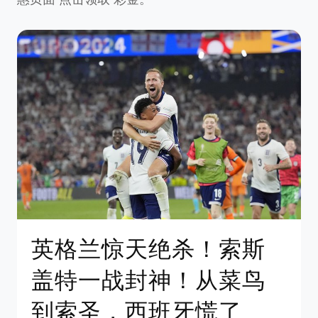
英格兰惊天绝杀！索斯
盖特一战封神！从菜鸟
到索圣，西班牙慌了