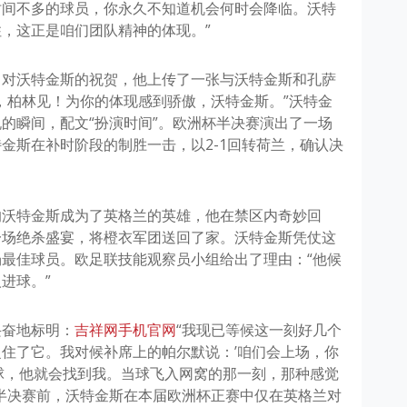
时间不多的球员，你永久不知道机会何时会降临。沃特
，这正是咱们团队精神的体现。”
了对沃特金斯的祝贺，他上传了一张与沃特金斯和孔萨
，柏林见！为你的体现感到骄傲，沃特金斯。”沃特金
的瞬间，配文“扮演时间”。欧洲杯半决赛演出了一场
金斯在补时阶段的制胜一击，以2-1回转荷兰，确认决
的沃特金斯成为了英格兰的英雄，他在禁区内奇妙回
一场绝杀盛宴，将橙衣军团送回了家。沃特金斯凭仗这
最佳球员。欧足联技能观察员小组给出了理由：“他候
进球。”
兴奋地标明：
吉祥网手机官网
“我现已等候这一刻好几个
住了它。我对候补席上的帕尔默说：’咱们会上场，你
球，他就会找到我。当球飞入网窝的那一刻，那种感觉
半决赛前，沃特金斯在本届欧洲杯正赛中仅在英格兰对