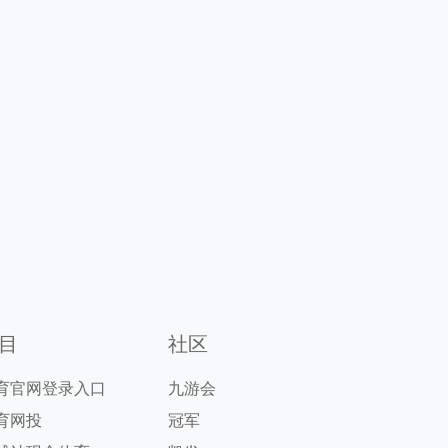
目
社区
育官网登录入口
九游会
育网投
冠军