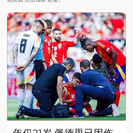
年仅21岁 佩德里已因伤