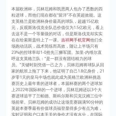
本届欧洲杯，贝林厄姆和凯恩两人包办了悉数的四
粒进球，而他们现在都在“留洋”不在英超效能。这
支英格兰是欧洲杯身价最高的球队，超越15亿欧
元，反观斯洛伐克全队总价值仅为1.5亿欧元，看上
去这不是一个等量级的对话，但是斯洛伐克却实实
在在给索斯盖特上了一课。
吉祥网手机官网
他们全
场跑动活跃，战术简练而高效，随让上半场只有
23%的控球率却1-0抢先三狮军团。加里-内维尔直
呼这支英格兰队：“是一群没有团结精力的球
员。”关键时刻凭借一己之力，贝林厄姆将球队从回
家的航班上拖了下来，他证明了自己1.8亿身价，21
岁零1天的皇马中场也就此成为英格兰欧洲杯挑选
赛历史上最年青的进球者，本届杯赛的两个进球加
上2022年国际杯的一个进球，贝林厄姆还以3个大
赛进球追平了兰帕德、斯科尔斯和贝克汉姆三位中
场前辈。贝林厄姆的成功让这场竞赛踢满90分钟的
英超本赛季最有价值球员福登显得多少有点为难，
实时证明和户口本无关的身价才没有水分，在国际