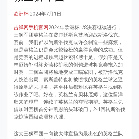
欧洲杯
2024年7月1日
吉祥网手机官网
2024年欧洲杯1/8决赛继续进行，
三狮军团英格兰在费尔廷斯竞技场迎战斯洛伐克。
赛前，我们都以为斯洛伐克或许会制造一些麻烦，
但是英格兰仍是会比较轻松的赢得竞赛的成功。但
是竞赛的进程却跌宕起伏紧张感十足。假如不是贝
林厄姆补时终究读秒阶段的倒钩进球将竞赛拖入加
时赛，三狮军团将原地变成三喵军团，被斯洛伐克
人挑选出局。索斯盖特也将被愤恨的英格兰球迷逼
得原地辞去职务，甚至往后都难以在英格兰找到教
练作业了吧。好在，英格兰有贝林厄姆，这位留洋
归来的球星，连续了英格兰的夺冠期望。英格兰凭
借加时赛榜首分钟凯恩的头球破门，2-1回转斯洛伐
克惊险晋级欧洲杯八强。
这支三狮军团一向被大肆宣扬为最出色的英格兰队