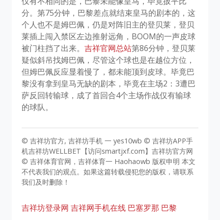
仅有不相同的是，巴黎未能像皇马，毕竟扳平比
分。第75分钟，巴黎差点就结束皇马的剧本的，这
个人也不是姆巴佩，仍是对阵旧主的登贝莱，登贝
莱插上闯入禁区左边推射远角，BOOM的一声皮球
被门柱挡了出来。
吉祥官网总站
第86分钟，登贝莱
疑似斜吊找姆巴佩，尽管这个球也是在越位方位，
但姆巴佩反应显着慢了，都未能顶到皮球。毕竟巴
黎没有拿到皇马无缺的剧本，毕竟在主场2：3遭巴
萨反回转输球，成了首回合4个主场作战仅有输球
的球队。
© 吉祥坊官方, 吉祥坊手机 一 yes10wb © 吉祥坊APP手
机吉祥坊WELLBET【访问smartjxf.com】吉祥坊官方网
© 吉祥体育官网，吉祥体育一 Haohaowb 版权申明 本文
不代表我们的观点。如果这篇转载侵犯您的版权，请联系
我们及时删除！
吉祥坊登录网
吉祥网手机在线
巴塞罗那
巴黎