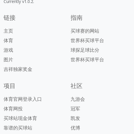
Currently v1.0.2.
链接
指南
主页
买球赛的网站
体育
世界杯买球平台
游戏
球探足球比分
图片
世界杯买球平台
吉祥独家奖金
项目
社区
体育官网登录入口
九游会
体育网投
冠军
买球站现金体育
凯发
靠谱的买球站
优博