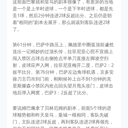
这前面巴黎就和皇马的剧本很像了，有差异的当地
是一个是上半时进球，一个是下半时进球，都是先
丢1球，然后2分钟连进2球反超比分。之后仍是朝
着“相同的”剧本去展开，那么就该到客队连进2球
了。
第61分钟，巴萨中路压上，佩德里中圈弧顶前遽然
送出一记精妙的过顶长传，拉菲尼亚心照不宣插上
闯入禁区点球点右侧抢点半单刀直接左脚凌空扫
射，皮球应声入网，拉菲尼亚梅开二度，巴萨2：2
扳平比分。第76分钟，巴萨左边角球机遇，京多安
操刀主罚吊到门前，刚刚候补上台不到1分钟的克
里斯滕森小禁区内抢点回头望月甩头攻门，皮球击
地后弹入网窝，巴萨3：2反超了比分。
要说姆巴佩拿了贝林厄姆的剧本，前面5个球的进
球顺势都和昨天皇马，曼城一模相同，客队先破
门，主队连进2球反超，再到客队连进2球再领先，