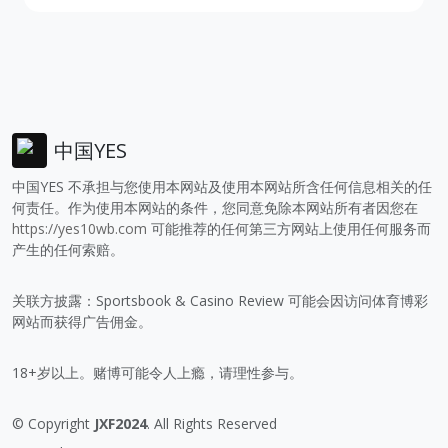
中国YES
中国YES 不承担与您使用本网站及使用本网站所含任何信息相关的任
何责任。作为使用本网站的条件，您同意免除本网站所有者因您在
https://yes10wb.com
可能推荐的任何第三方网站上使用任何服务而
产生的任何索赔。
关联方披露：Sportsbook & Casino Review 可能会因访问体育博彩
网站而获得广告佣金。
18+岁以上。赌博可能令人上瘾，请理性参与。
© Copyright
JXF2024
. All Rights Reserved