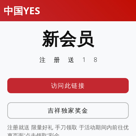
中国YES
新会员
注册送18
访问此链接
吉祥独家奖金
注册就送 限量好礼 手刀领取 于活动期间内前往优
惠页面”点击领取”彩金。