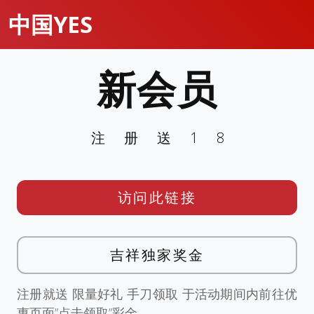
中国YES
新会员
注册送18
访问此链接
吉祥独家奖金
注册就送 限量好礼 手刀领取 于活动期间内前往优
惠页面”点击领取”彩金。