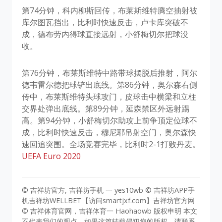
第74分钟，科内柳斯回传，布莱斯维特腾空抽射被
库尔图瓦挡出，比利时快速反击，卢卡库突破不
成，德布劳内得球直接远射，小舒梅切尔把球没
收。
第76分钟，布莱斯维特中路带球摆脱后推射，阿尔
德韦雷尔德把球铲出底线。第86分钟，奥尔森右侧
传中，布莱斯维特头球攻门，皮球击中横梁和立柱
交界处弹出底线。第89分钟，延森禁区外远射踢
高。第94分钟，小舒梅切尔助攻上前争顶定位球不
成，比利时快速反击，穆尼耶吊射空门，奥尔森快
速回追突围。全场竞赛完毕，比利时2-1打败丹麦。
UEFA Euro 2020
© 吉祥坊官方, 吉祥坊手机 一 yes10wb © 吉祥坊APP手
机吉祥坊WELLBET【访问smartjxf.com】吉祥坊官方网
© 吉祥体育官网，吉祥体育一 Haohaowb 版权申明 本文
不代表我们的观点。如果这篇转载侵犯您的版权，请联系